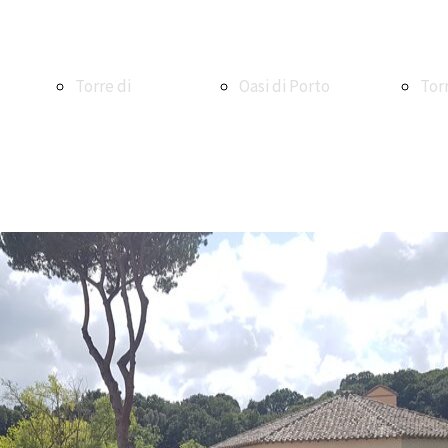
Torre di
Oasi di Porto
Tor
Maccarese
Oasi WWF di
Ale
Torre e
Macchiagrande
La V
borgo di
Vasche di
La 