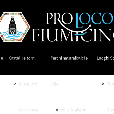
 e
Castelli e torri
Parchi naturalistici e
Luoghi S
Castello di
ville
Tor
Maccarese
Villa Guglielmi
Cle