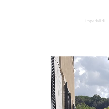
Imperiali di
Claudio e
Traiano
Necropoli di