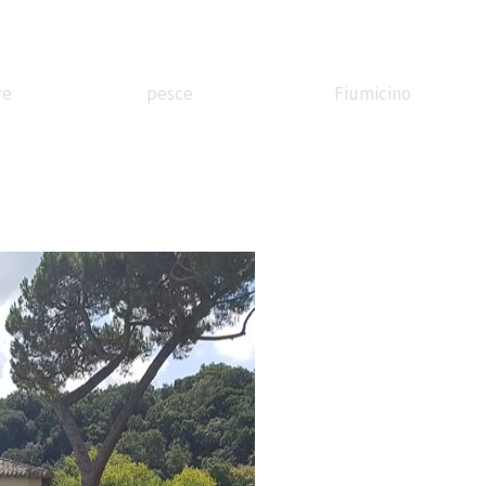
re
pesce
Fiumicino
ssandrina
In battello
Borgo
etreria
sul Tevere
Valadier
Stazione
Festa di corte
Il treno