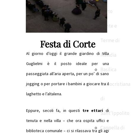
Porto
Ponte e
Terme di
Festa di Corte
Al giorno d’oggi il grande giardino di Villa
Matidia
Guglielmi è il posto ideale per una
Basilica
passeggiata all’aria aperta, per un po’ di sano
Paleocristiana
jogging o per portare i bambini a giocare tra il
laghetto e l’altalena.
di
Eppure, secoli fa, in questi
tre ettari
di
Sant'Ippolito
tenuta e nella villa – che ora ospita uffici e
Cappella di
biblioteca comunale – ci si rilassava tra gli agi