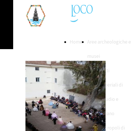
Home
Aree archeologiche e
musei
Porti
Imperiali di
Claudio e
Traiano
Necropoli di