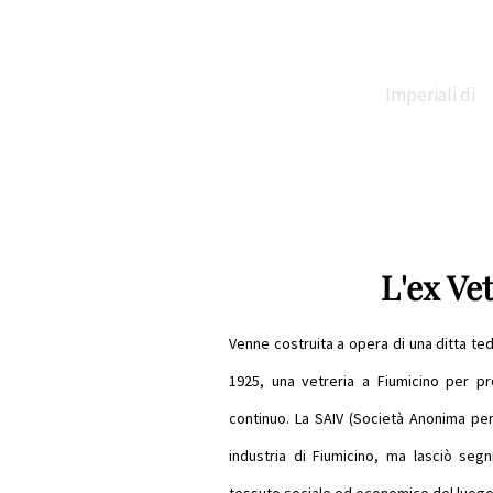
Imperiali di
Claudio e
L'ex Ve
Traiano
Venne costruita a opera di una ditta tede
1925, una vetreria a Fiumicino per pro
continuo. La SAIV (Società Anonima per 
Necropoli di
industria di Fiumicino, ma lasciò segni