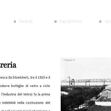
Torre di
Oasi di Porto
Tor
Maccarese
Oasi WWF di
Ale
treria
Torre e
Macchiagrande
La V
sca (la Stoelcker), tra il 1923 e il
durre bottiglie di vetro a ciclo
l’Industria del Vetro) fu la prima
borgo di
Vasche di
La 
 indelebili nella costruzione del