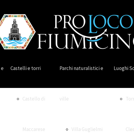
 e
Castelli e torri
Parchi naturalistici e
Luoghi S
Castello di
ville
Tor
Maccarese
Villa Guglielmi
Cle