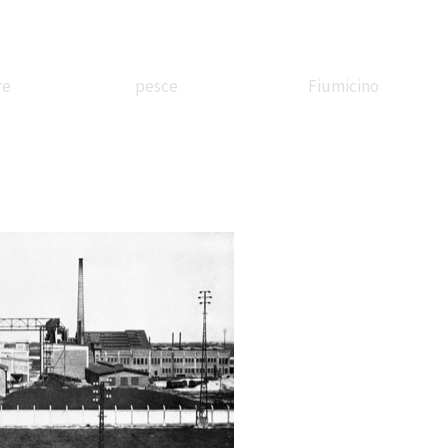
re
pesce
Fiumicino
ssandrina
In battello
Borgo
etreria
sul Tevere
Valadier
Stazione
Festa di corte
Il treno