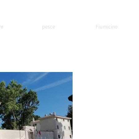
re
pesce
Fiumicino
ssandrina
In battello
Borgo
etreria
sul Tevere
Valadier
Stazione
Festa di corte
Il treno