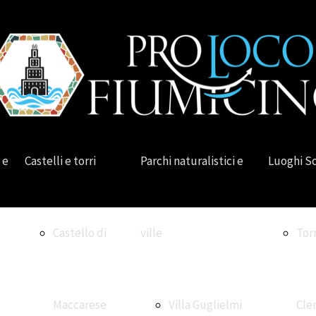
 e
Castelli e torri
Parchi naturalistici e
Luoghi S
Castello di
ville
Tor
Maccarese
Villa Guglielmi
Cle