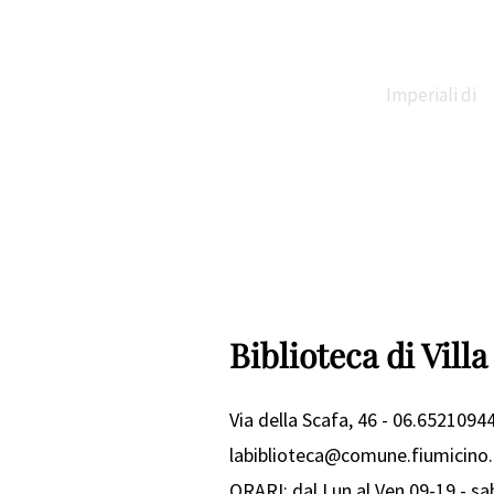
Imperiali di
Claudio e
Traiano
Biblioteca di Vill
Via della Scafa, 46 - 06.65210944
Necropoli di
labiblioteca@comune.fiumicino.
ORARI: dal Lun al Ven 09-19 - sa