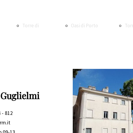
Torre di
Oasi di Porto
Tor
Maccarese
Oasi WWF di
Ale
Torre e
Macchiagrande
La V
a Guglielmi
 - 812
borgo di
Vasche di
La 
rm.it
b 09-13