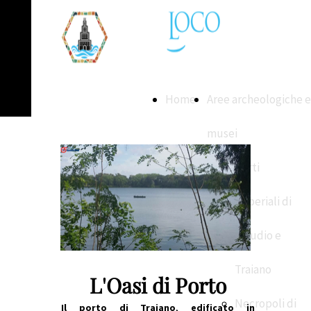
Home
Aree archeologiche e
musei
Porti
Imperiali di
Claudio e
Traiano
L'Oasi di Porto
Necropoli di
Il porto di Traiano
,
edificato in