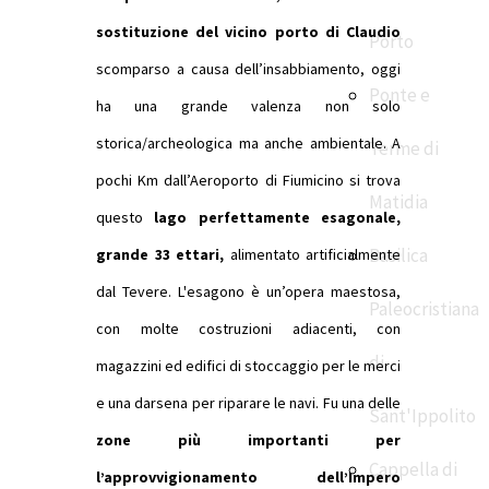
sostituzione del vicino porto di Claudio
Porto
scomparso a causa dell’insabbiamento, oggi
Ponte e
ha una grande valenza non solo
storica/archeologica ma anche ambientale.
A
Terme di
pochi Km dall’Aeroporto di Fiumicino si trova
Matidia
questo
lago perfettamente esagonale,
Basilica
grande 33 ettari,
alimentato artificialmente
dal Tevere. L'esagono è un’opera maestosa,
Paleocristiana
con molte costruzioni adiacenti, con
di
magazzini ed edifici di stoccaggio per le merci
e una darsena per riparare le navi. Fu una delle
Sant'Ippolito
zone più importanti per
Cappella di
l’approvvigionamento dell’Impero