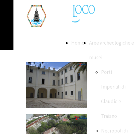
Home
Aree archeologiche e
musei
Porti
Imperiali di
Claudio e
Traiano
Necropoli di