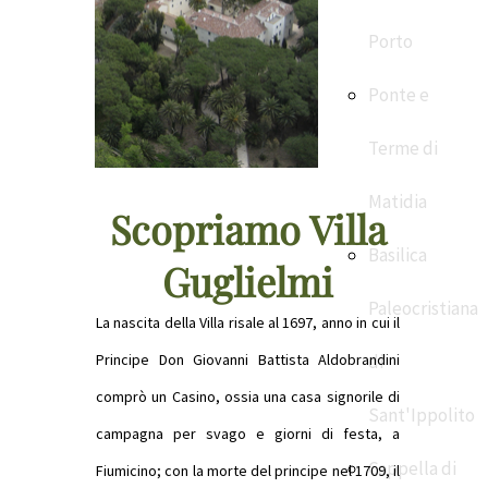
Porto
Ponte e
Terme di
Matidia
Scopriamo Villa
Basilica
Guglielmi
Paleocristiana
La nascita della Villa risale al 1697, anno in cui il
Principe Don Giovanni Battista Aldobrandini
di
comprò un Casino, ossia una casa signorile di
Sant'Ippolito
campagna per svago e giorni di festa, a
Cappella di
Fiumicino; con la morte del principe nel 1709, il