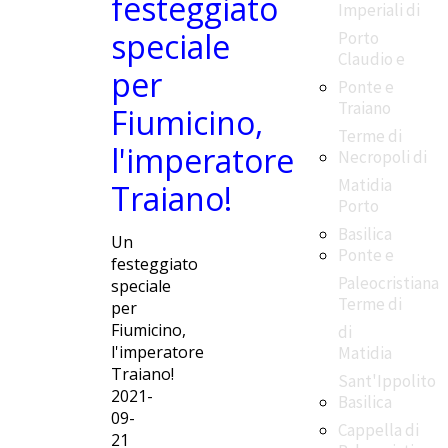
festeggiato
Imperiali di
speciale
Porto
Claudio e
per
Ponte e
Traiano
Fiumicino,
Terme di
l'imperatore
Necropoli di
Matidia
Traiano!
Porto
Basilica
Un
Ponte e
festeggiato
Paleocristiana
speciale
Terme di
per
Fiumicino,
di
l'imperatore
Matidia
Traiano!
Sant'Ippolito
2021-
Basilica
09-
Cappella di
21