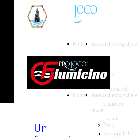
Home
Aree archeologiche e
musei
Porti
Imperiali di
Home
Aree archeologiche e
Claudio e
musei
Traiano
Un
Porti
Necropoli di