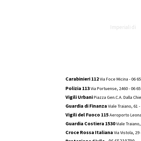
Imperiali di
Claudio e
Carabinieri 112
Via Foce Micina - 06 6
Polizia 113
Via Portuense, 2460 - 06 6
Traiano
Vigili Urbani
Piazza Gen.C.A. Dalla Chi
Guardia di Finanza
Viale Traiano, 61 
Vigili del Fuoco 115
Aeroporto Leona
Necropoli di
Guardia Costiera 1530
Viale Traiano
Croce Rossa Italiana
Via Vistola, 29