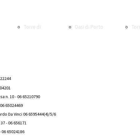
Torre di
Oasi di Porto
Tor
Maccarese
Oasi WWF di
Ale
522244
504201
Torre e
Macchiagrande
La V
esa n. 10 - 06 65210790
- 06 65024469
rdo Da Vinci
06 6595444(4)/5/6
borgo di
Vasche di
La 
, 37 - 06 656171
 - 06 65024186