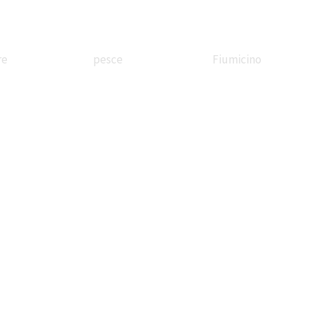
re
pesce
Fiumicino
ssandrina
In battello
Borgo
etreria
sul Tevere
Valadier
Stazione
Festa di corte
Il treno