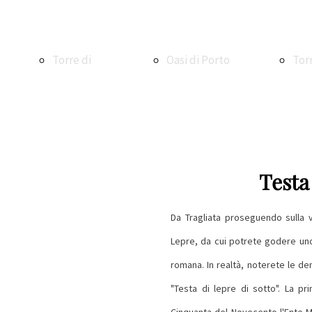
Torre di
Oasi di Porto
Tor
Maccarese
Oasi WWF di
Ale
Testa
Torre e
Macchiagrande
La V
Da Tragliata proseguendo sulla v
Lepre, da cui potrete godere uno
romana. In realtà, noterete le de
borgo di
Vasche di
La 
"Testa di lepre di sotto". La pr