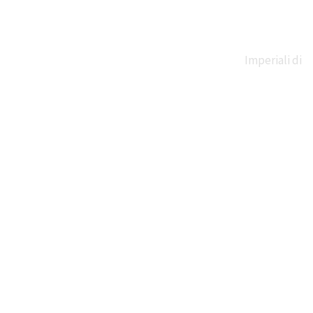
Imperiali di
Claudio e
Traiano
Necropoli di