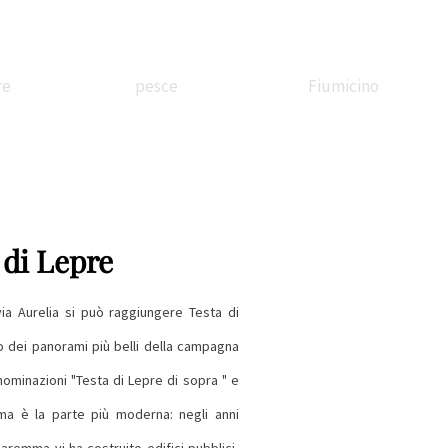
re
pesce
Fiumicino
ssandrina
In battello
Borgo
 di Lepre
etreria
sul Tevere
Valadier
ia Aurelia si può raggiungere Testa di
 dei panorami più belli della campagna
nominazioni "Testa di Lepre di sopra " e
Stazione
Festa di corte
Il treno
ima è la parte più moderna: negli anni