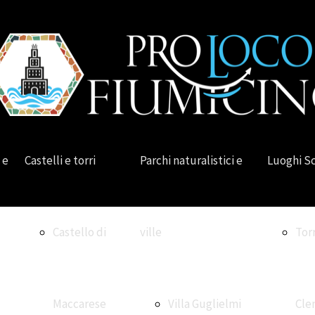
 e
Castelli e torri
Parchi naturalistici e
Luoghi S
Castello di
ville
Tor
Maccarese
Villa Guglielmi
Cle