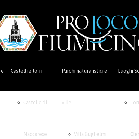
 e
Castelli e torri
Parchi naturalistici e
Luoghi S
Castello di
ville
Tor
Maccarese
Villa Guglielmi
Cle