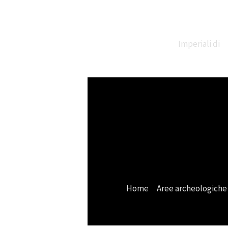
Imperiali di
Claudio e
Traiano
Home
Aree archeologiche
Necropoli di