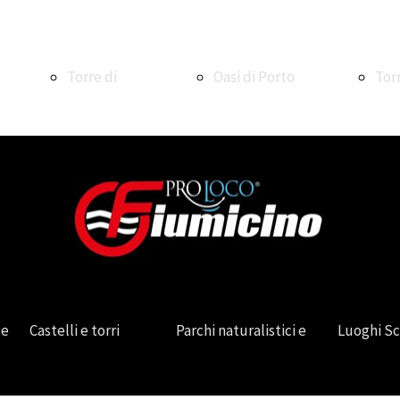
Torre di
Oasi di Porto
Tor
Maccarese
Oasi WWF di
Ale
Torre e
Macchiagrande
La V
 e
Castelli e torri
Parchi naturalistici e
Luoghi S
borgo di
Vasche di
La 