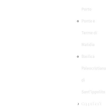
Porto
Ponte e
Terme di
Matidia
Basilica
Paleocristiana
di
Sant'Ippolito
 Pro Loco di Fiumicino comunic
Cappella di