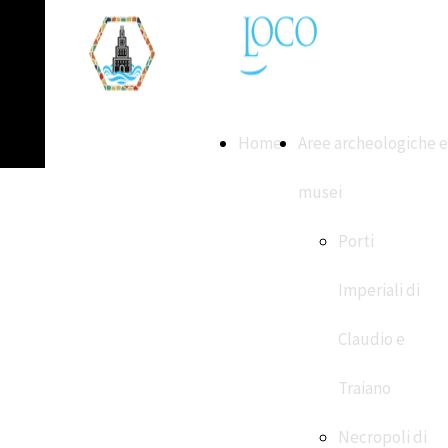
Home
Aree archeologiche e
musei
Porti
Imperiali di
Claudio e
Traiano
Necropoli di